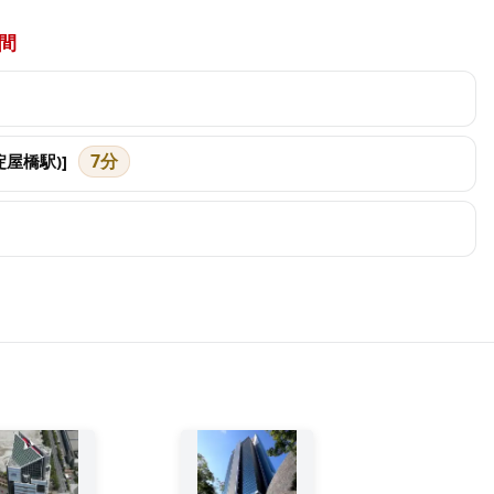
間
7分
淀屋橋駅)]