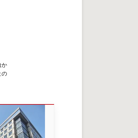
治か
社の