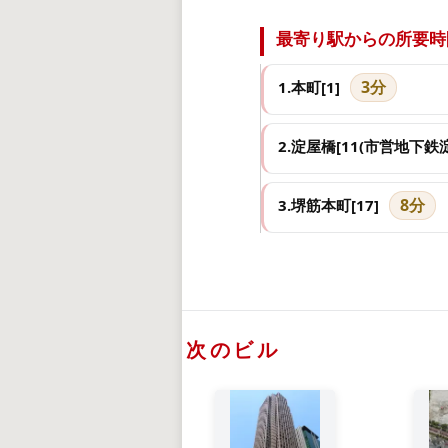
最寄り駅からの所要時
3分
1.本町[1]
2.淀屋橋[11(市営地下鉄
8分
3.堺筋本町[17]
次のビル