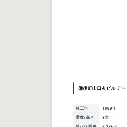
備後町山口玄ビル
デー
竣工年
1989年
階数/高さ
9階
延べ床面積
9,286㎡