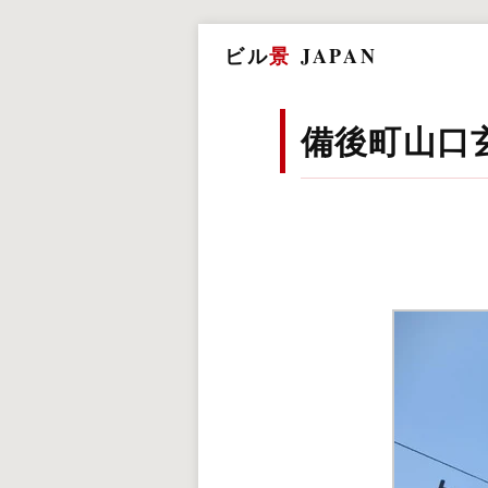
ビル
景
JAPAN
備後町山口