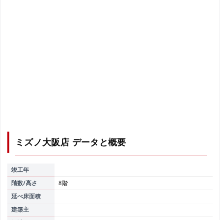
ミズノ大阪店
データと概要
竣工年
階数/高さ
8階
延べ床面積
建築主