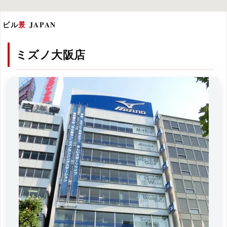
ビル
景
JAPAN
ミズノ大阪店