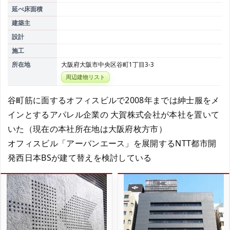
延べ床面積
建築主
設計
施工
所在地
大阪府大阪市中央区谷町1丁目3-3
周辺建物リスト
谷町筋に面するオフィスビルで2008年までは紳士服をメ
インとするアパレル企業の 大賀株式会社が本社を置いて
いた（現在の本社所在地は大阪府枚方市）
オフィスビル「アーバンエース」を展開するNTT都市開
発西日本BSが建て替えを検討している