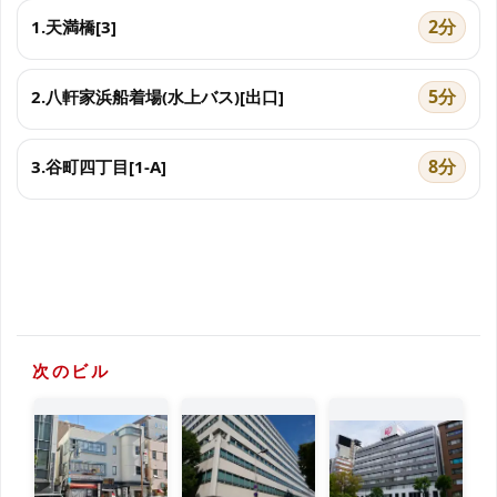
2分
1.天満橋[3]
5分
2.八軒家浜船着場(水上バス)[出口]
8分
3.谷町四丁目[1-A]
次のビル