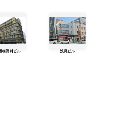
麗橋野村ビル
浅尾ビル