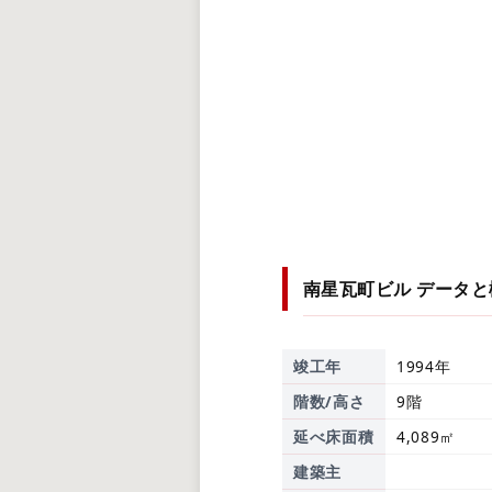
南星瓦町ビル
データと
竣工年
1994年
階数/高さ
9階
延べ床面積
4,089㎡
建築主