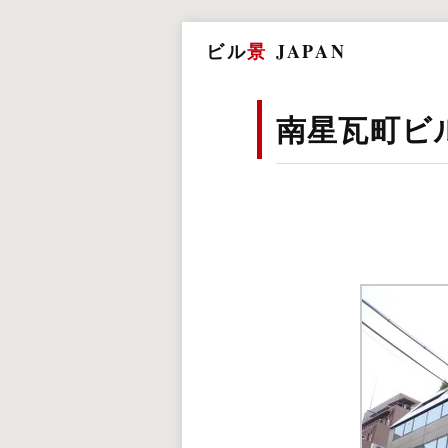
ビル
景
JAPAN
南星瓦町ビ