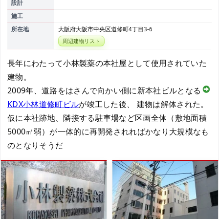
設計
施工
所在地
大阪府大阪市中央区道修町4丁目3-6
周辺建物リスト
長年にわたって小林製薬の本社屋として使用されていた
建物。
2009年、道路をはさんで向かい側に新本社ビルとなる
KDX小林道修町ビル
が竣工した後、 建物は解体された。
仮に本社跡地、隣接する駐車場など区画全体（敷地面積
5000㎡弱）が一体的に再開発されればかなり大規模なも
のとなりそうだ