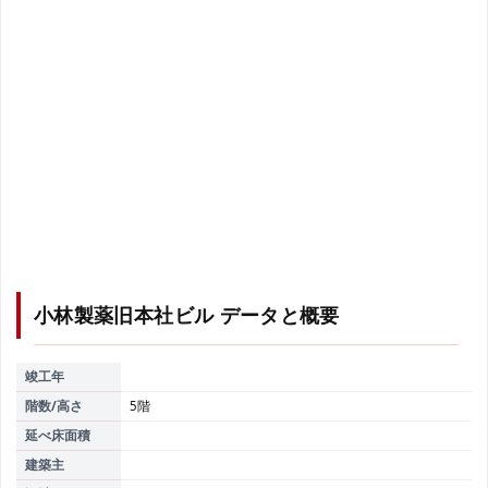
小林製薬旧本社ビル
データと概要
竣工年
階数/高さ
5階
延べ床面積
建築主