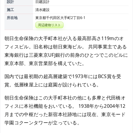
設計
日建設計
施工
清水建設
所在地
東京都千代田区大手町2丁目6-1
周辺建物リスト
朝日生命保険の大手町本社が入る最高部高さ119mのオ
フィスビル。旧名称は朝日東海ビル。 共同事業主である
東海銀行は三菱東京UFJ銀行の前身のひとつでこのビルに
東京本部、東京営業部を構えていた。
国内では最初期の超高層建築で1973年にはBCS賞を受
賞。低層棟屋上には庭園が設けられている。
朝日生命保険はこの大手町本社の他にも多摩と代田橋オ
フィスに本社機能をおいている。 1938年から2004年12
月までの中枢だった新宿本社跡地には現在、東京モード
学園コクーンタワーが立っている。