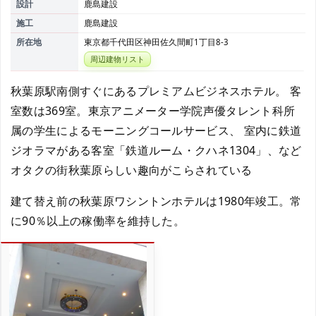
設計
鹿島建設
施工
鹿島建設
所在地
東京都千代田区神田佐久間町1丁目8-3
周辺建物リスト
秋葉原駅南側すぐにあるプレミアムビジネスホテル。 客
室数は369室。東京アニメーター学院声優タレント科所
属の学生によるモーニングコールサービス、 室内に鉄道
ジオラマがある客室「鉄道ルーム・クハネ1304」、など
オタクの街秋葉原らしい趣向がこらされている
建て替え前の秋葉原ワシントンホテルは1980年竣工。常
に90％以上の稼働率を維持した。