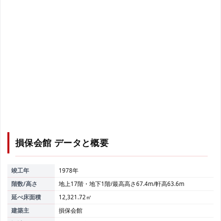
損保会館
データと概要
竣工年
1978年
階数/高さ
地上17階・地下1階/最高高さ67.4m/軒高63.6m
延べ床面積
12,321.72㎡
建築主
損保会館