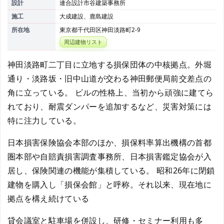
設計
連合設計市谷建築事務所
施工
大成建設、鹿島建設
所在地
東京都千代田区神田淡路町2-9
周辺建物リスト
神田淡路町二丁目に立地する損保団体の中核拠点。外堀
通り・淡路坂・旧中山道が交わる神田郵便局前交差点の
角に立っている。 ビルの性格上、当初から頑強に建てら
れており、耐震ダンパーを追加するなど、災害対策には
特に注力している。
日本損害保険協会本部のほか、損保料率算出機構の首都
圏本部や自賠責損害調査事務所、日本損害鑑定協会が入
居し、保険関連の機能が集積している。 昭和26年に閉鎖
建物を購入し「損保会館」と呼称。それ以来、現在地に
拠点を構え続けている
貸会議室と駐車場を併設し、研修・セミナー利用も多