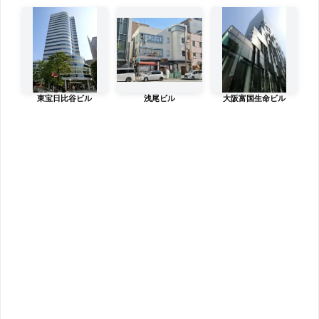
東宝日比谷ビル
浅尾ビル
大阪富国生命ビル