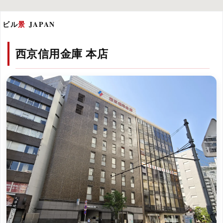
ビル
景
JAPAN
西京信用金庫 本店