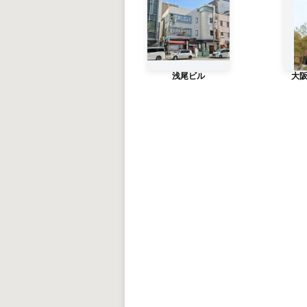
浅尾ビル
大