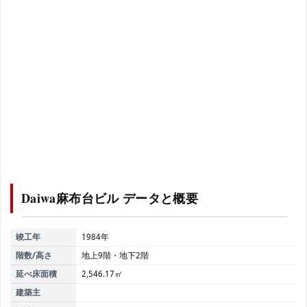
Daiwa麻布台ビル
データと概要
竣工年
1984年
階数/高さ
地上9階・地下2階
延べ床面積
2,546.17㎡
建築主