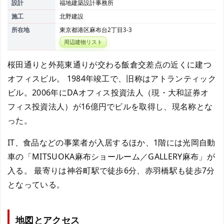
設計
福地建築設計事務所
施工
北野建設
所在地
東京都港区麻布台2丁目3-3
周辺建物リスト
桜田通りと外苑東通りが交わる飯倉交差点の近くに建つ
オフィスビル。 1984年竣工で、旧称はアトランティック
ビル。2006年にDAオフィス投資法人（現・大和証券オ
フィス投資法人）が16億円でビルを取得し、現名称とな
った。
IT、食品などの事業者が入居するほか、1階には光岡自動
車の「MITSUOKA麻布ショールーム／GALLERY麻布」が
入る。 最寄りは神谷町駅で徒歩6分、赤羽橋駅も徒歩7分
となっている。
地図とアクセス