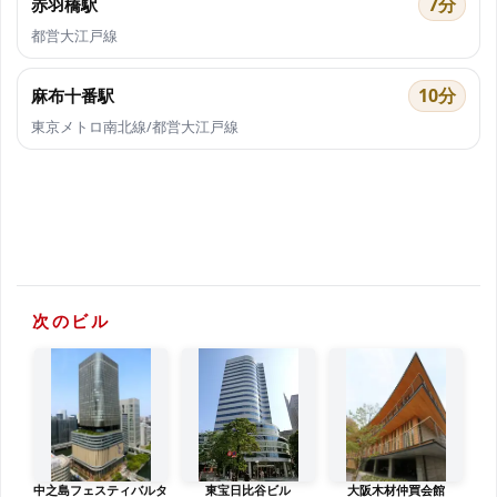
7分
赤羽橋駅
都営大江戸線
10分
麻布十番駅
東京メトロ南北線/都営大江戸線
次のビル
中之島フェスティバルタ
東宝日比谷ビル
大阪木材仲買会館