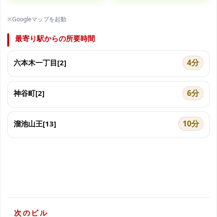
※Googleマップを起動
最寄り駅からの所要時間
4分
六本木一丁目[2]
6分
神谷町[2]
10分
溜池山王[13]
次のビル