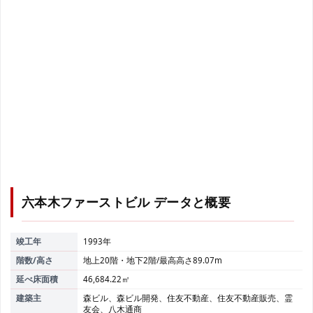
六本木ファーストビル
データと概要
竣工年
1993年
階数/高さ
地上20階・地下2階/最高高さ89.07m
延べ床面積
46,684.22㎡
建築主
森ビル、森ビル開発、住友不動産、住友不動産販売、霊
友会、八木通商