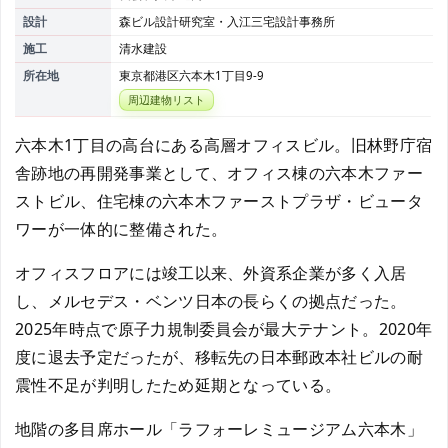
設計
森ビル設計研究室・入江三宅設計事務所
施工
清水建設
所在地
東京都港区六本木1丁目9-9
周辺建物リスト
六本木1丁目の高台にある高層オフィスビル。旧林野庁宿
舎跡地の再開発事業として、オフィス棟の六本木ファー
ストビル、住宅棟の六本木ファーストプラザ・ビュータ
ワーが一体的に整備された。
オフィスフロアには竣工以来、外資系企業が多く入居
し、メルセデス・ベンツ日本の長らくの拠点だった。
2025年時点で原子力規制委員会が最大テナント。2020年
度に退去予定だったが、移転先の日本郵政本社ビルの耐
震性不足が判明したため延期となっている。
地階の多目席ホール「ラフォーレミュージアム六本木」