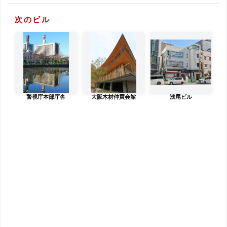
次のビル
警視庁本部庁舎
大阪木材仲買会館
浅尾ビル