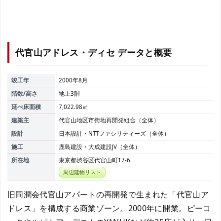
代官山アドレス・ディセ
データと概要
竣工年
2000年8月
階数/高さ
地上3階
延べ床面積
7,022.98㎡
建築主
代官山地区市街地再開発組合（全体）
設計
日本設計・NTTファシリティーズ（全体）
施工
鹿島建設・大成建設JV（全体）
所在地
東京都渋谷区代官山町17-6
周辺建物リスト
旧同潤会代官山アパートの再開発で生まれた「代官山ア
ドレス」を構成する商業ゾーン。2000年に開業。ピーコ