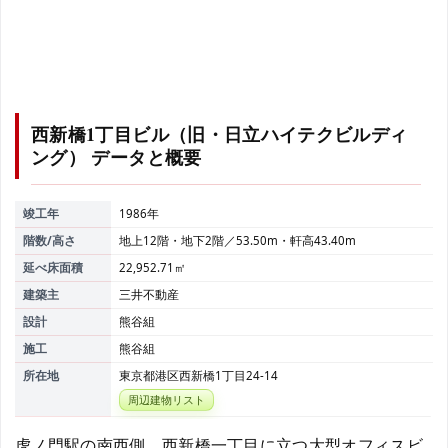
西新橋1丁目ビル（旧・日立ハイテクビルディ
ング）
データと概要
竣工年
1986年
階数/高さ
地上12階・地下2階／53.50m・軒高43.40m
延べ床面積
22,952.71㎡
建築主
三井不動産
設計
熊谷組
施工
熊谷組
所在地
東京都港区西新橋1丁目24-14
周辺建物リスト
虎ノ門駅の南西側、西新橋一丁目に立つ大型オフィスビ