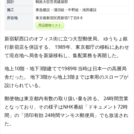
設計
郵政大臣官房建築部
施工
東急建設・淺沼組・中野組・池田建設
所在地
東京都新宿区西新宿1丁目8-8
周辺建物リスト
新宿駅西口のオフィス街に立つ大型郵便局。 ゆうちょ銀
行新宿店を併設する、 1989年、東京都庁の移転にあわせ
て現在地へ局舎を新築移転し、集配業務を再開した。
地上10階・地下3階建てで1989年当時は日本一の高層局
舎だった。 地下3階から地上3階までは車用のスロープが
設けられている。
郵便物は東京都内有数の取り扱い量を誇る。 24時間営業
となっており、その様子はNHK番組「ドキュメント72時
間」の「消印有効 24時間マンモス郵便局」でも放送され
た。