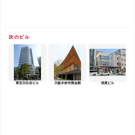
次のビル
東宝日比谷ビル
大阪木材仲買会館
浅尾ビル