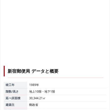
新宿郵便局
データと概要
竣工年
1989年
階数/高さ
地上10階・地下1階
延べ床面積
30,344.21㎡
建築主
郵政省