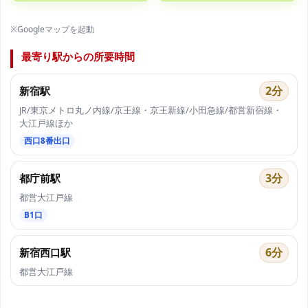
※Googleマップを起動
最寄り駅からの所要時間
2分
新宿駅
JR/東京メトロ丸ノ内線/京王線・京王新線/小田急線/都営新宿線・
大江戸線ほか
西口8番出口
3分
都庁前駅
都営大江戸線
B1口
6分
新宿西口駅
都営大江戸線