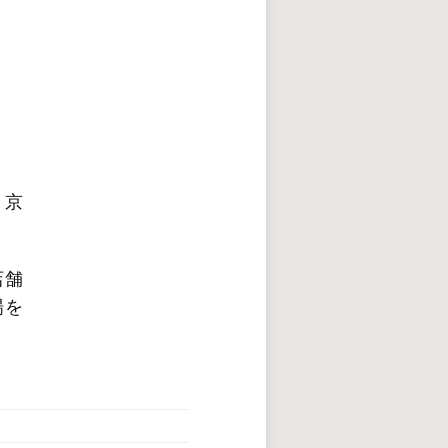
 京
店舗
場を