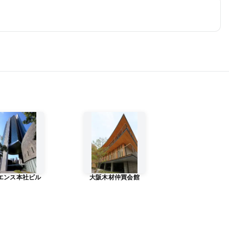
エンス本社ビル
大阪木材仲買会館