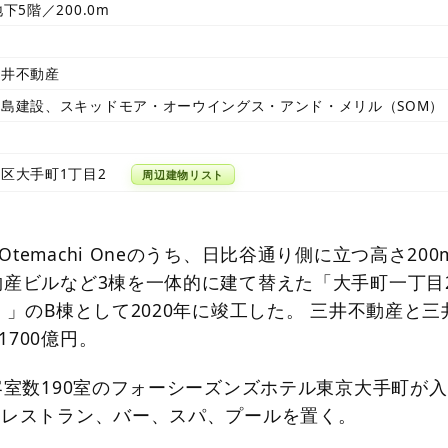
下5階／200.0m
三井不動産
島建設、スキッドモア・オーウイングス・アンド・メリル（SOM）
区大手町1丁目2
周辺建物リスト
temachi Oneのうち、日比谷通り側に立つ高さ200
物産ビルなど3棟を一体的に建て替えた「大手町一丁目
）」のB棟として2020年に竣工した。 三井不動産と三
700億円。
は客室数190室のフォーシーズンズホテル東京大手町が入
、レストラン、バー、スパ、プールを置く。