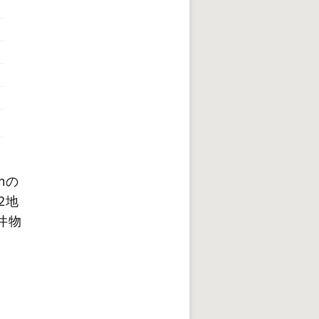
mの
2地
井物