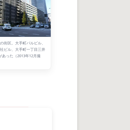
の街区。大手町パルビル、
社ビル、大手町一丁目三井
あった（2013年12月撮