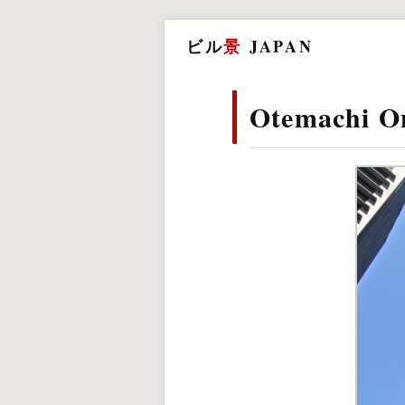
ビル
景
JAPAN
Otemachi 