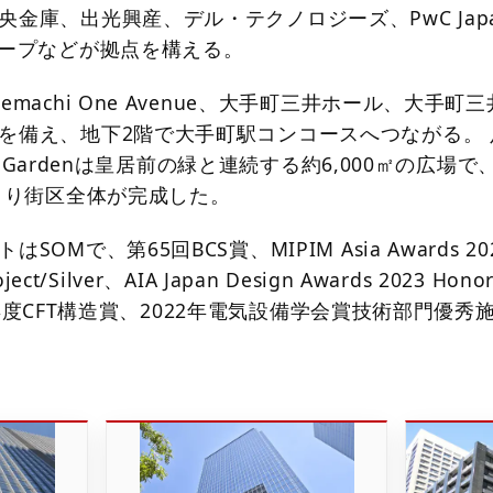
金庫、出光興産、デル・テクノロジーズ、PwC Jap
ループなどが拠点を構える。
machi One Avenue、大手町三井ホール、大手町三
を備え、地下2階で大手町駅コンコースへつながる。 
ne Gardenは皇居前の緑と連続する約6,000㎡の広場で、
により街区全体が完成した。
OMで、第65回BCS賞、MIPIM Asia Awards 20
oject/Silver、AIA Japan Design Awards 2023 Hono
021年度CFT構造賞、2022年電気設備学会賞技術部門優秀