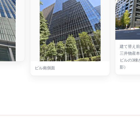
建て替え前
三井物産本
ビルの3棟が
影）
ビル南側面