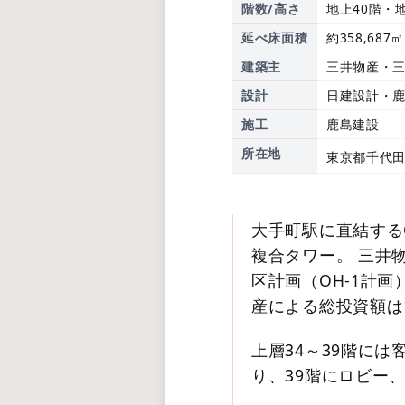
階数/高さ
地上40階・地
延べ床面積
約358,687㎡
建築主
三井物産・
設計
日建設計・鹿
施工
鹿島建設
所在地
東京都千代田
大手町駅に直結するO
複合タワー。 三井
区計画（OH-1計画
産による総投資額は1
上層34～39階に
り、39階にロビー