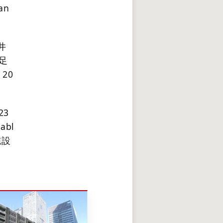
an
井
足
20
23
rabl
施設