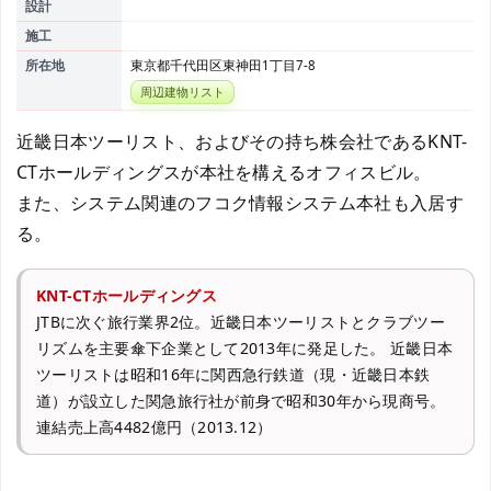
設計
施工
所在地
東京都千代田区東神田1丁目7-8
周辺建物リスト
近畿日本ツーリスト、およびその持ち株会社であるKNT-
CTホールディングスが本社を構えるオフィスビル。
また、システム関連のフコク情報システム本社も入居す
る。
KNT-CTホールディングス
JTBに次ぐ旅行業界2位。近畿日本ツーリストとクラブツー
リズムを主要傘下企業として2013年に発足した。 近畿日本
ツーリストは昭和16年に関西急行鉄道（現・近畿日本鉄
道）が設立した関急旅行社が前身で昭和30年から現商号。
連結売上高4482億円（2013.12）