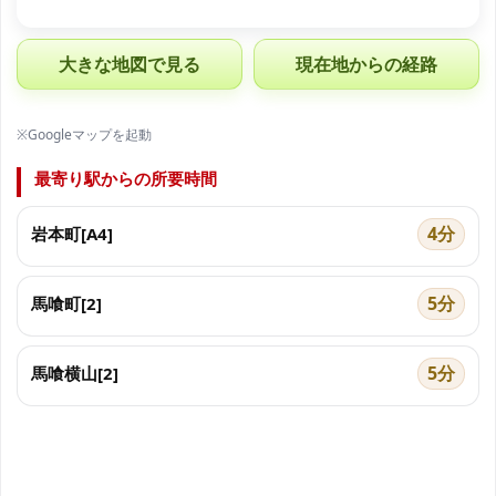
大きな地図で見る
現在地からの経路
※Googleマップを起動
最寄り駅からの所要時間
4分
岩本町[A4]
5分
馬喰町[2]
5分
馬喰横山[2]