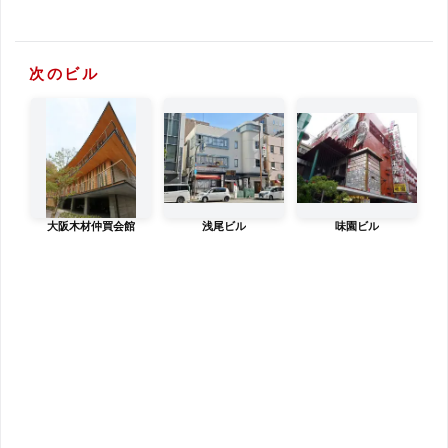
次のビル
大阪木材仲買会館
浅尾ビル
味園ビル