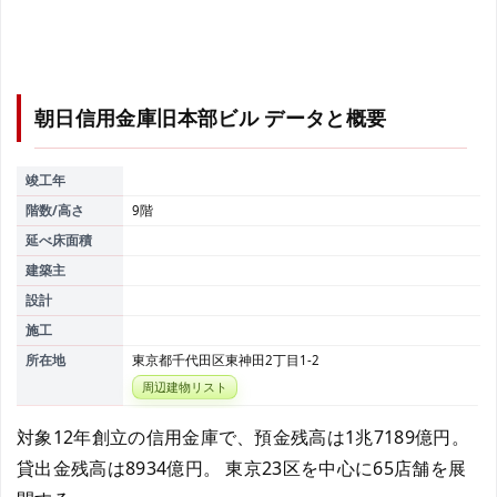
朝日信用金庫旧本部ビル
データと概要
竣工年
階数/高さ
9階
延べ床面積
建築主
設計
施工
所在地
東京都千代田区東神田2丁目1-2
周辺建物リスト
対象12年創立の信用金庫で、預金残高は1兆7189億円。
貸出金残高は8934億円。 東京23区を中心に65店舗を展