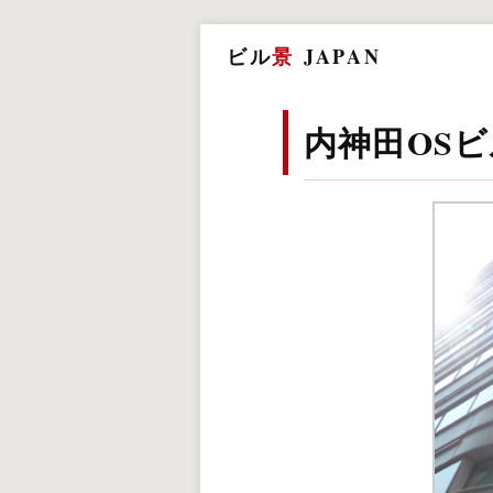
ビル
景
JAPAN
内神田OSビ