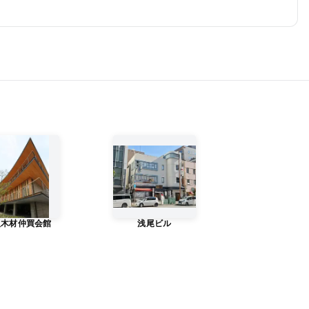
阪木材仲買会館
浅尾ビル