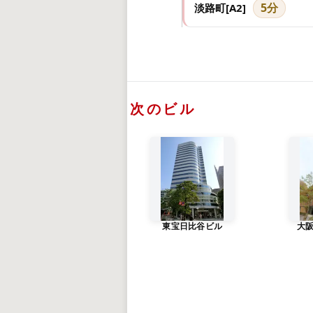
5分
淡路町[A2]
次のビル
東宝日比谷ビル
大