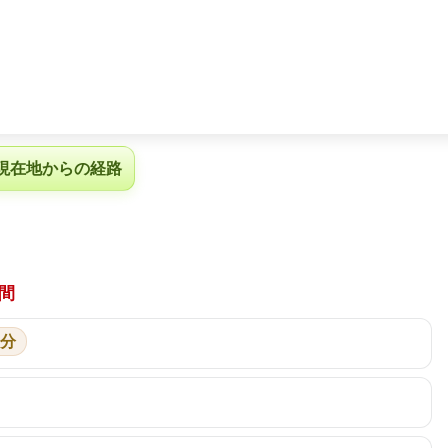
現在地からの経路
間
3分