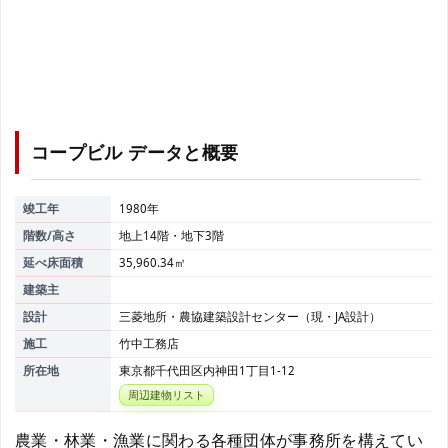
コープビル
データと概要
竣工年
1980年
階数/高さ
地上14階・地下3階
延べ床面積
35,960.34㎡
建築主
設計
三菱地所・農協建築設計センター（現・JA設計）
施工
竹中工務店
所在地
東京都千代田区内神田1丁目1-12
周辺建物リスト
農業・林業・漁業に関わる各種団体が事務所を構えてい