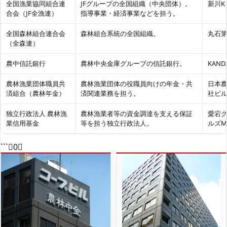
全国漁業協同組合連
JFグループの全国組織（中央団体）。
新川K
合会（JF全漁連）
指導事業・経済事業などを担う。
全国森林組合連合会
森林組合系統の全国組織。
丸石第
（全森連）
農中信託銀行
農林中央金庫グループの信託銀行。
KAND
農林漁業団体職員共
農林漁業団体の役職員向けの年金・共
日本
済組合（農林年金）
済関連業務を担う。
社ビ
独立行政法人 農林漁
農林漁業者等の資金調達を支える保証
愛宕
業信用基金
等を担う独立行政法人。
ルズM
```0