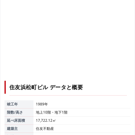
住友浜松町ビル
データと概要
竣工年
1989年
階数/高さ
地上10階・地下1階
延べ床面積
17,722.12㎡
建築主
住友不動産