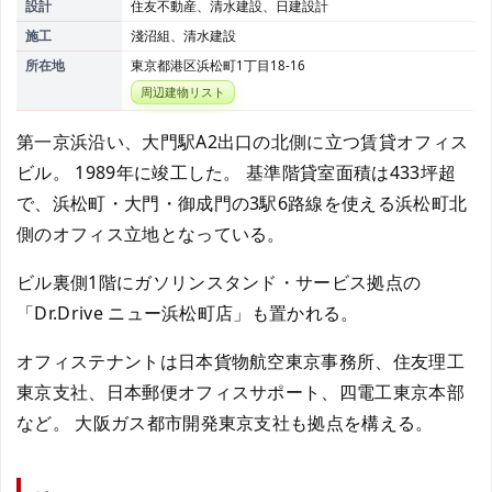
設計
住友不動産、清水建設、日建設計
施工
淺沼組、清水建設
所在地
東京都港区浜松町1丁目18-16
周辺建物リスト
第一京浜沿い、大門駅A2出口の北側に立つ賃貸オフィス
ビル。 1989年に竣工した。 基準階貸室面積は433坪超
で、浜松町・大門・御成門の3駅6路線を使える浜松町北
側のオフィス立地となっている。
ビル裏側1階にガソリンスタンド・サービス拠点の
「Dr.Drive ニュー浜松町店」も置かれる。
オフィステナントは日本貨物航空東京事務所、住友理工
東京支社、日本郵便オフィスサポート、四電工東京本部
など。 大阪ガス都市開発東京支社も拠点を構える。