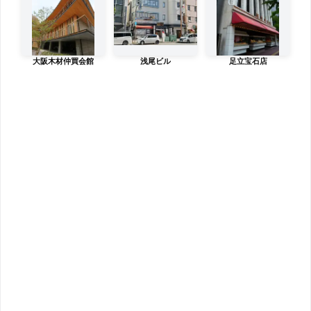
大阪木材仲買会館
浅尾ビル
足立宝石店