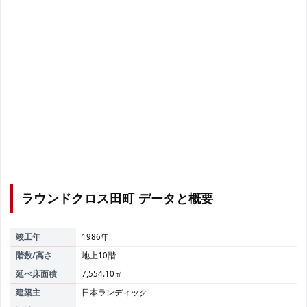
ラウンドクロス田町
データと概要
竣工年
1986年
階数/高さ
地上10階
延べ床面積
7,554.10㎡
建築主
日本ランディック