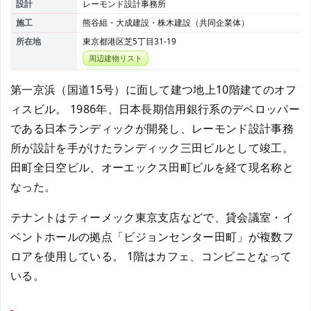
設計
レーモンド設計事務所
施工
熊谷組・大成建設・株木建設（共同企業体）
所在地
東京都港区芝5丁目31-19
周辺建物リスト
第一京浜（国道15号）に面して建つ地上10階建てのオフ
ィスビル。 1986年、日本長期信用銀行系のデベロッパー
である日本ランディックが開発し、レーモンド設計事務
所が設計を手がけたランディック三田ビルとして竣工。
田町全日空ビル、オーエックス田町ビルを経て現名称と
なった。
テナントはティーメック東京支店などで、貸会議室・イ
ベントホールの拠点「ビジョンセンター田町」が複数フ
ロアを使用している。 1階はカフェ、コンビニとなって
いる。