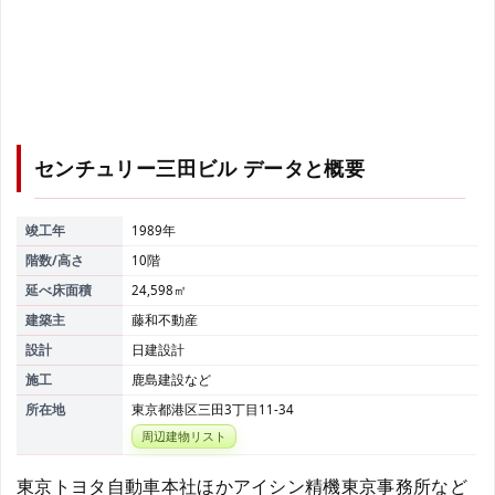
センチュリー三田ビル
データと概要
竣工年
1989年
階数/高さ
10階
延べ床面積
24,598㎡
建築主
藤和不動産
設計
日建設計
施工
鹿島建設など
所在地
東京都港区三田3丁目11-34
周辺建物リスト
東京トヨタ自動車本社ほかアイシン精機東京事務所など