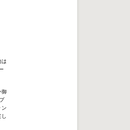
物は
ー
か御
プ
ラン
賞し