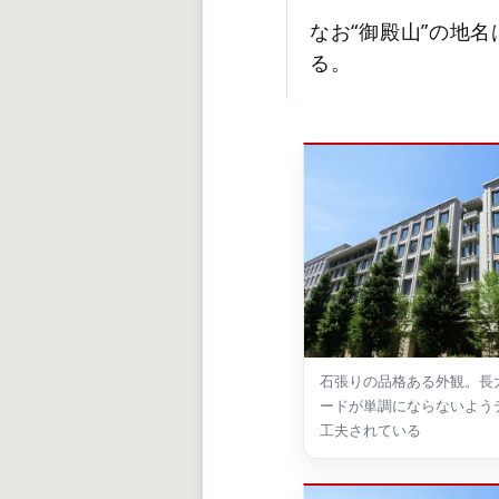
なお“御殿山”の地
る。
石張りの品格ある外観。長
ードが単調にならないよう
工夫されている