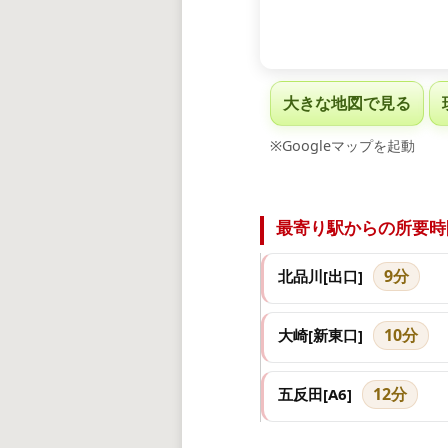
大きな地図で見る
※Googleマップを起動
最寄り駅からの所要時
9分
北品川[出口]
10分
大崎[新東口]
12分
五反田[A6]