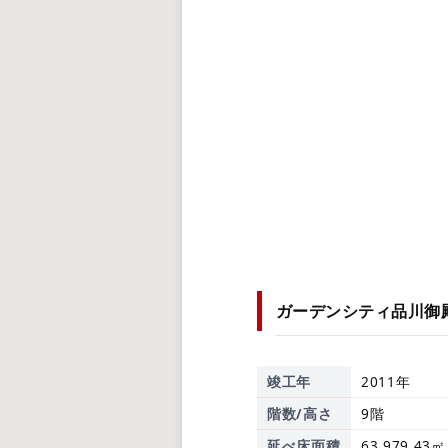
ガーデンシティ品川御
竣工年
2011年
階数/高さ
9階
延べ床面積
63,979.43㎡