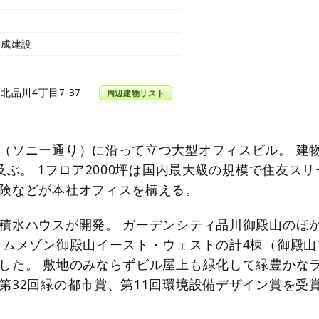
大成建設
北品川4丁目7-37
周辺建物リスト
（ソニー通り）に沿って立つ大型オフィスビル。 建
及ぶ。 1フロア2000坪は国内最大級の規模で住友スリ
険などが本社オフィスを構える。
積水ハウスが開発。 ガーデンシティ品川御殿山のほ
イムメゾン御殿山イースト・ウェストの計4棟（御殿山
した。 敷地のみならずビル屋上も緑化して緑豊かな
第32回緑の都市賞、第11回環境設備デザイン賞を受