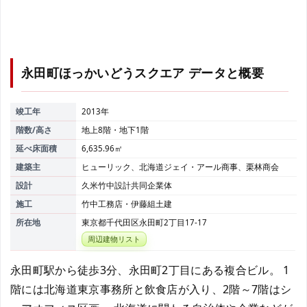
永田町ほっかいどうスクエア
データと概要
竣工年
2013年
階数/高さ
地上8階・地下1階
延べ床面積
6,635.96㎡
建築主
ヒューリック、北海道ジェイ・アール商事、栗林商会
設計
久米竹中設計共同企業体
施工
竹中工務店・伊藤組土建
所在地
東京都千代田区永田町2丁目17-17
周辺建物リスト
永田町駅から徒歩3分、永田町2丁目にある複合ビル。 1
階には北海道東京事務所と飲食店が入り、2階～7階はシ