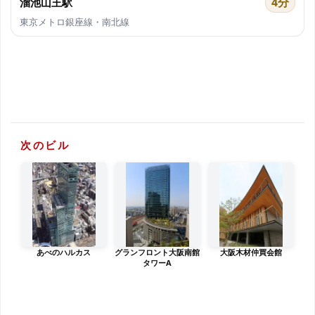
4分
溜池山王駅
東京メトロ銀座線・南北線
次のビル
あべのハルカス
グランフロント大阪南館
大阪木材仲買会館
タワーA