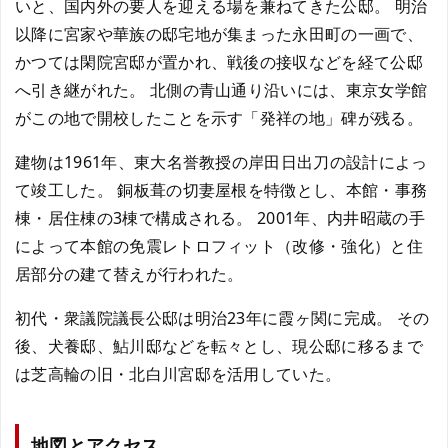
いと、国内外の要人を迎える場を兼ねてきた公邸。 明治
以降に宮家や華族の邸宅地が集まった永田町の一画で、
かつては閑院宮邸が置かれ、戦後の接収などを経て公邸
へ引き継がれた。 北側の青山通り沿いには、東京女学館
がこの地で開校したことを示す「発祥の地」碑が残る。
建物は1961年、東大名誉教授の岸田日出刀の設計によっ
て竣工した。 銅板葺の切妻屋根を特徴とし、本館・事務
棟・居住棟の3棟で構成される。 2001年、内井昭蔵の手
によって本館の免震レトロフィット（改修・強化）と住
居部分の建て替えが行われた。
初代・衆議院議長公邸は明治23年に霞ヶ関に完成。 その
後、犬養邸、鮎川邸などを転々とし、現公邸に移るまで
は芝高輪の旧・北白川宮邸を活用していた。
地図とアクセス