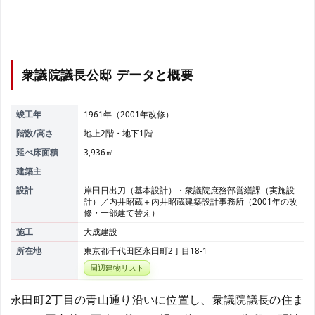
衆議院議長公邸
データと概要
竣工年
1961年（2001年改修）
階数/高さ
地上2階・地下1階
延べ床面積
3,936㎡
建築主
設計
岸田日出刀（基本設計）・衆議院庶務部営繕課（実施設
計）／内井昭蔵＋内井昭蔵建築設計事務所（2001年の改
修・一部建て替え）
施工
大成建設
所在地
東京都千代田区永田町2丁目18-1
周辺建物リスト
永田町2丁目の青山通り沿いに位置し、衆議院議長の住ま