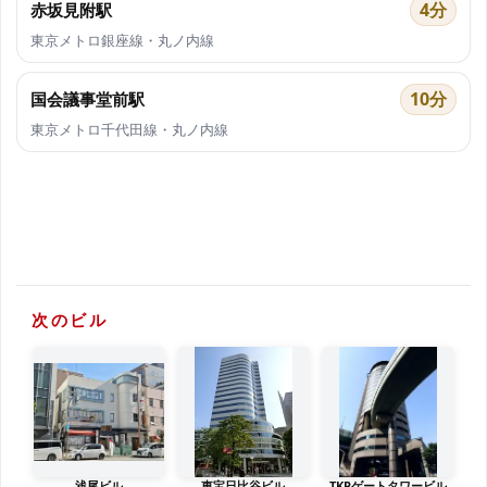
4分
赤坂見附駅
東京メトロ銀座線・丸ノ内線
10分
国会議事堂前駅
東京メトロ千代田線・丸ノ内線
次のビル
浅尾ビル
東宝日比谷ビル
TKPゲートタワービル