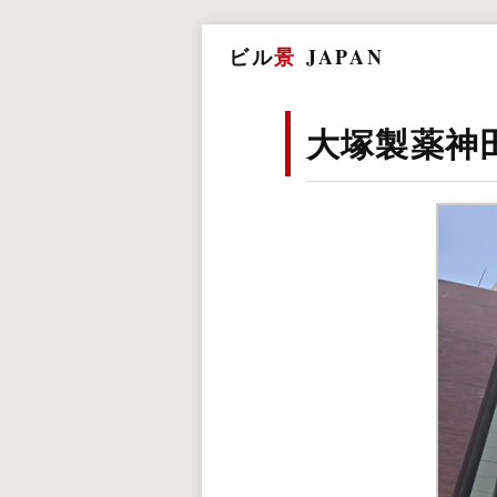
ビル
景
JAPAN
大塚製薬神