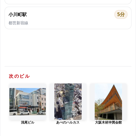
5分
小川町駅
都営新宿線
次のビル
浅尾ビル
あべのハルカス
大阪木材仲買会館