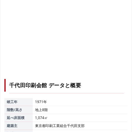
千代田印刷会館
データと概要
竣工年
1971年
階数/高さ
地上8階
延べ床面積
1,074㎡
建築主
東京都印刷工業組合千代田支部