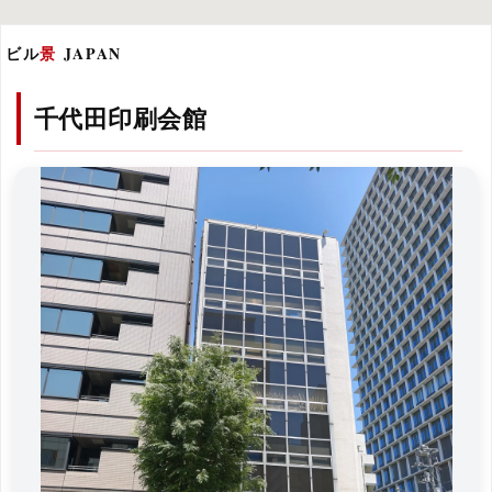
ビル
景
JAPAN
千代田印刷会館