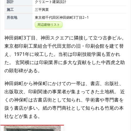
設計
クリエート建築設計
施工
三平興業
所在地
東京都千代田区神田錦町3丁目2−1
周辺建物リスト
神田錦町3丁目、神田スクエアに隣接して立つ古参ビル。
東京都印刷工業組合千代田支部の旧・印刷会館を建て替
え、1971年に竣工した。当初は印刷技能学園も置かれ
た。 玄関横には印刷業界に多大な貢献をした中西虎之助
の顕彰碑がある。
神田錦町から神保町にかけての一帯は、書店、出版社、
出版取次、印刷関連の事業者が集まってきた土地柄。 近
くの神保町は古書店街として知られ、学術書や専門書を
扱う書店が多い。紙の専門商社として知られる竹尾の本
社などが集まる。