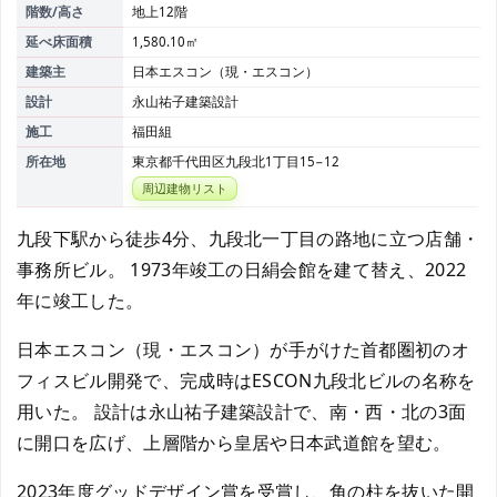
階数/高さ
地上12階
延べ床面積
1,580.10㎡
建築主
日本エスコン（現・エスコン）
設計
永山祐子建築設計
施工
福田組
所在地
東京都千代田区九段北1丁目15−12
周辺建物リスト
九段下駅から徒歩4分、九段北一丁目の路地に立つ店舗・
事務所ビル。 1973年竣工の日絹会館を建て替え、2022
年に竣工した。
日本エスコン（現・エスコン）が手がけた首都圏初のオ
フィスビル開発で、完成時はESCON九段北ビルの名称を
用いた。 設計は永山祐子建築設計で、南・西・北の3面
に開口を広げ、上層階から皇居や日本武道館を望む。
2023年度グッドデザイン賞を受賞し、角の柱を抜いた開