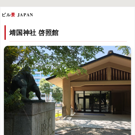
ビル
景
JAPAN
靖国神社 啓照館