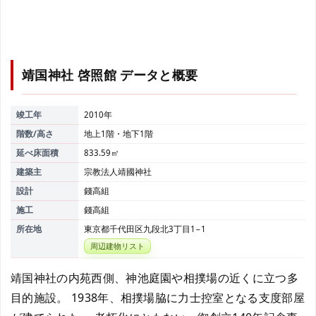
靖国神社 啓照館
データと概要
竣工年
2010年
階数/高さ
地上1階・地下1階
延べ床面積
833.59㎡
建築主
宗教法人靖國神社
設計
錢高組
施工
錢高組
所在地
東京都千代田区九段北3丁目1−1
周辺建物リスト
靖国神社の内苑西側、神池庭園や相撲場の近くに立つ多
目的施設。 1938年、相撲場脇に力士控室となる支度部屋