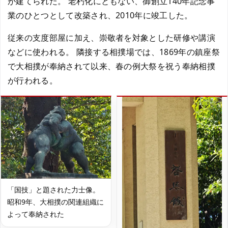
が建てられた。 老朽化にともない、御創立140年記念事
業のひとつとして改築され、2010年に竣工した。
従来の支度部屋に加え、崇敬者を対象とした研修や講演
などに使われる。 隣接する相撲場では、1869年の鎮座祭
で大相撲が奉納されて以来、春の例大祭を祝う奉納相撲
が行われる。
「国技」と題された力士像。
昭和9年、大相撲の関連組織に
よって奉納された