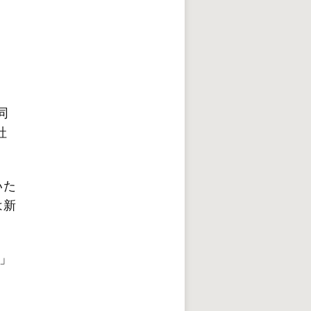
同
社
いた
は新
」