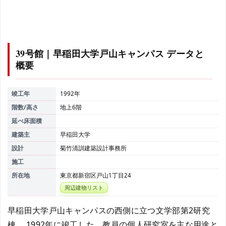
39号館｜早稲田大学戸山キャンパス
データと
概要
竣工年
1992年
階数/高さ
地上6階
延べ床面積
建築主
早稲田大学
設計
菊竹清訓建築設計事務所
施工
所在地
東京都新宿区戸山1丁目24
周辺建物リスト
早稲田大学戸山キャンパスの西側に立つ文学部第2研究
棟。 1992年に竣工した。教員の個人研究室を主な用途と