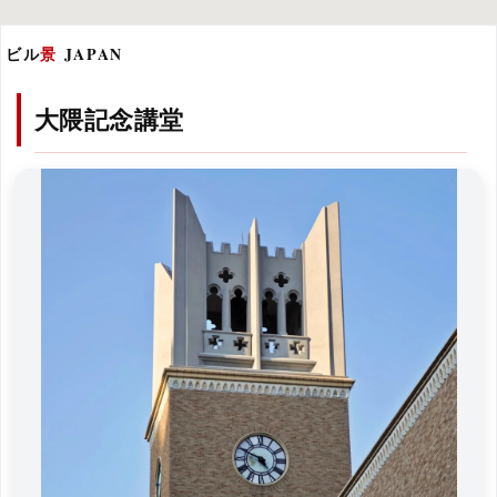
ビル
景
JAPAN
大隈記念講堂