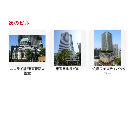
次のビル
ニコライ堂/東京復活大
東宝日比谷ビル
中之島フェスティバルタ
聖堂
ワー