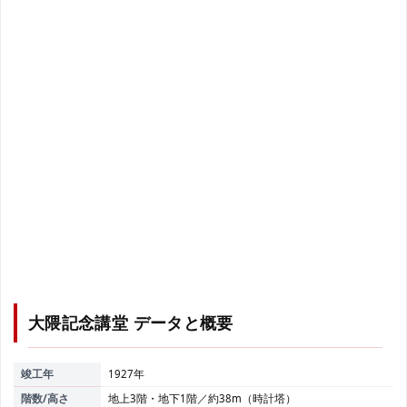
大隈記念講堂
データと概要
竣工年
1927年
階数/高さ
地上3階・地下1階／約38m（時計塔）