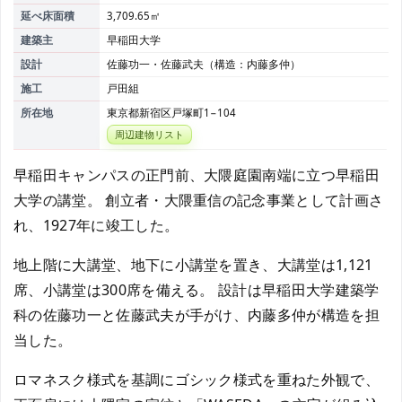
延べ床面積
3,709.65㎡
建築主
早稲田大学
設計
佐藤功一・佐藤武夫（構造：内藤多仲）
施工
戸田組
所在地
東京都新宿区戸塚町1−104
周辺建物リスト
早稲田キャンパスの正門前、大隈庭園南端に立つ早稲田
大学の講堂。 創立者・大隈重信の記念事業として計画さ
れ、1927年に竣工した。
地上階に大講堂、地下に小講堂を置き、大講堂は1,121
席、小講堂は300席を備える。 設計は早稲田大学建築学
科の佐藤功一と佐藤武夫が手がけ、内藤多仲が構造を担
当した。
ロマネスク様式を基調にゴシック様式を重ねた外観で、