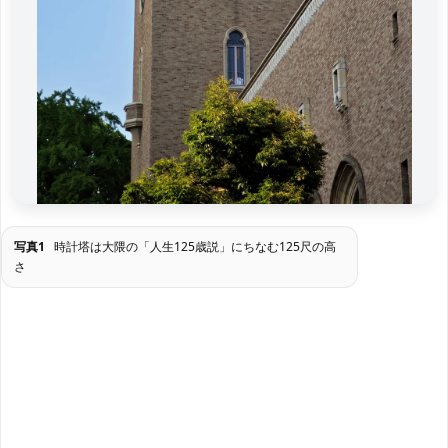
写真1
時計塔は大隈の「人生125歳説」にちなむ125尺の高
さ