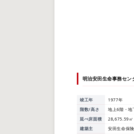
明治安田生命事務セン
竣工年
1977年
階数/高さ
地上6階・地
延べ床面積
28,675.59㎡
建築主
安田生命保