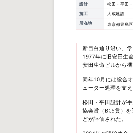
設計
松田・平田
施工
大成建設
所在地
東京都豊島区
新目白通り沿い、学
1977年に旧安田
安田生命ビルから機
同年10月には総合
ューター処理を支え
松田・平田設計が手
協会賞（BCS賞）
どが評価された。