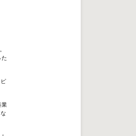
。
った
ンピ
築業
画な