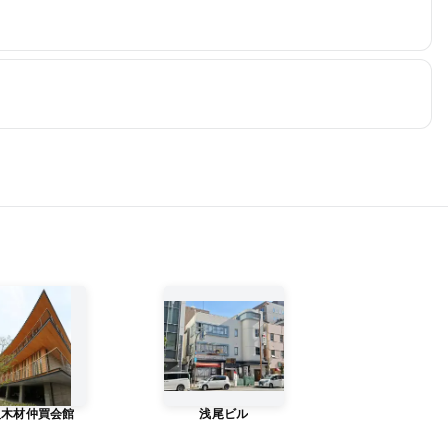
阪木材仲買会館
浅尾ビル