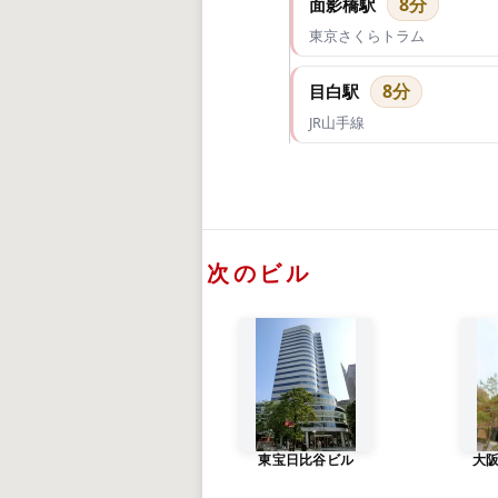
8分
面影橋駅
東京さくらトラム
8分
目白駅
JR山手線
次のビル
東宝日比谷ビル
大