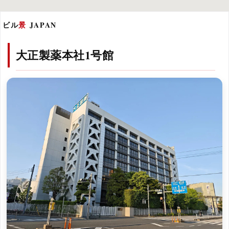
ビル
景
JAPAN
大正製薬本社1号館