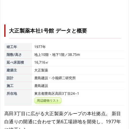
大正製薬本社1号館
データと概要
竣工年
1977年
階数/高さ
地上10階・地下1階／38.75m
延べ床面積
16,716㎡
建築主
大正製薬
設計
鹿島建設・小堀鐸二研究所
施工
鹿島建設
所在地
東京都豊島区高田3丁目24−1
周辺建物リスト
高田3丁目に広がる大正製薬グループの本社拠点。 新目
白通りの開通に合わせて第6工場跡地を開発し、1977年