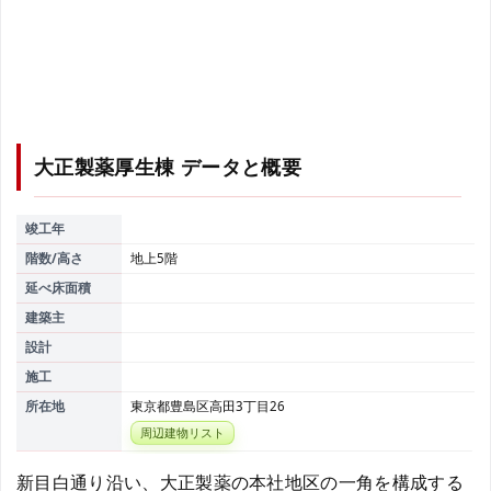
大正製薬厚生棟
データと概要
竣工年
階数/高さ
地上5階
延べ床面積
建築主
設計
施工
所在地
東京都豊島区高田3丁目26
周辺建物リスト
新目白通り沿い、大正製薬の本社地区の一角を構成する