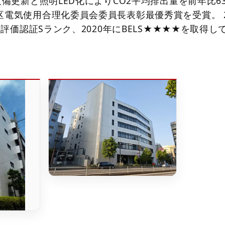
設備更新と照明LED化によりCO2平均排出量を前年比63
区電気使用合理化委員会委員長表彰最優秀賞を受賞。 2
動産評価認証Sランク、2020年にBELS★★★★を取得し