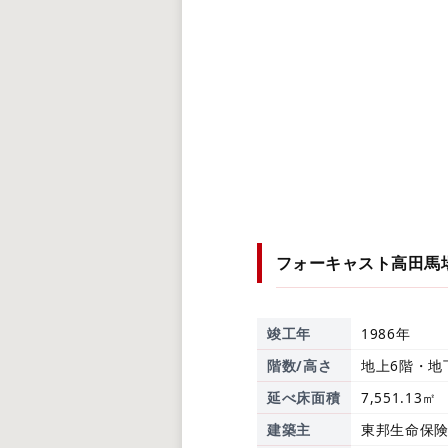
フォーキャスト高田馬
竣工年
1986年
階数/高さ
地上6階・地
延べ床面積
7,551.13㎡
建築主
東邦生命保