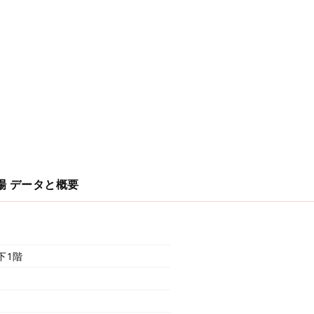
場
データと概要
下1階
険