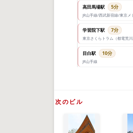
5分
高田馬場駅
JR山手線/西武新宿線/東京
7分
学習院下駅
東京さくらトラム（都電荒川
10分
目白駅
JR山手線
次のビル