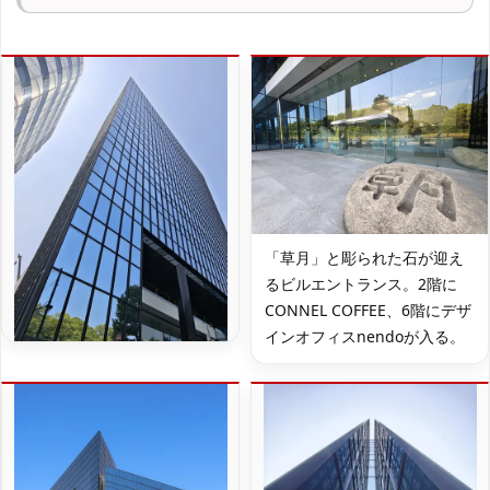
「草月」と彫られた石が迎え
るビルエントランス。2階に
CONNEL COFFEE、6階にデザ
インオフィスnendoが入る。