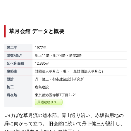
草月会館
データと概要
竣工年
1977年
階数/高さ
地上11階・地下4階・塔屋2階
延べ床面積
12,335㎡
建築主
財団法人草月会（現・一般財団法人草月会）
設計
丹下健三・都市建築設計研究所
施工
鹿島建設
所在地
東京都港区赤坂7丁目2−21
周辺建物リスト
いけばな草月流の総本部。青山通り沿い、赤坂御用地の
緑に向かって立つ。 旧会館に続いて丹下健三が設計し、