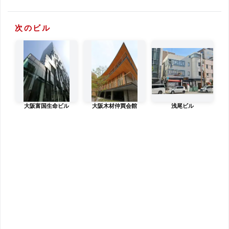
次のビル
大阪富国生命ビル
大阪木材仲買会館
浅尾ビル