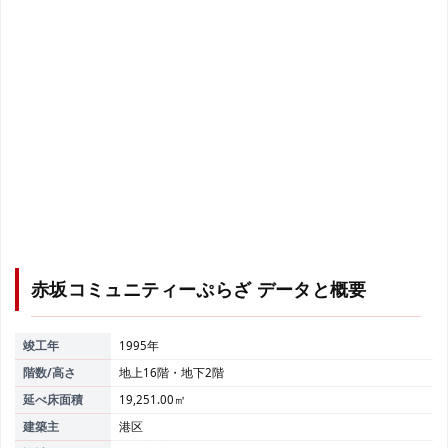
赤坂コミュニティーぷらざ
データと概要
竣工年
1995年
階数/高さ
地上16階・地下2階
延べ床面積
19,251.00㎡
建築主
港区