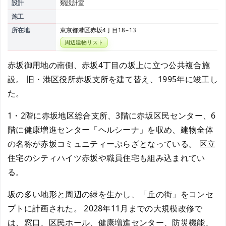
設計
類設計室
施工
所在地
東京都港区赤坂4丁目18−13
周辺建物リスト
赤坂御用地の南側、赤坂4丁目の坂上に立つ公共複合施
設。 旧・港区役所赤坂支所を建て替え、1995年に竣工し
た。
1・2階に赤坂地区総合支所、3階に赤坂区民センター、6
階に健康増進センター「ヘルシーナ」を収め、建物全体
の名称が赤坂コミュニティーぷらざとなっている。 区立
住宅のシティハイツ赤坂や職員住宅も組み込まれてい
る。
坂の多い地形と周辺の緑を生かし、「丘の街」をコンセ
プトに計画された。 2028年11月までの大規模改修で
は、窓口、区民ホール、健康増進センター、防災機能、