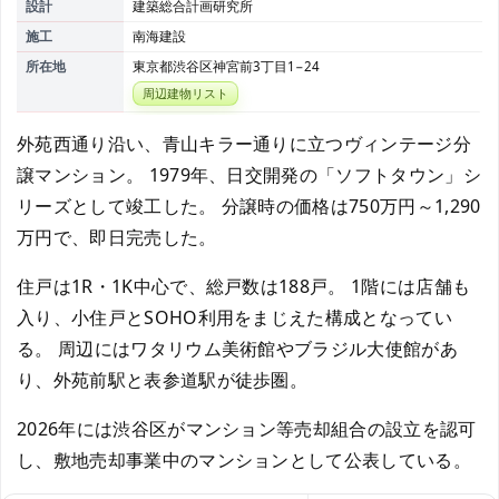
設計
建築総合計画研究所
施工
南海建設
所在地
東京都渋谷区神宮前3丁目1−24
周辺建物リスト
外苑西通り沿い、青山キラー通りに立つヴィンテージ分
譲マンション。 1979年、日交開発の「ソフトタウン」シ
リーズとして竣工した。 分譲時の価格は750万円～1,290
万円で、即日完売した。
住戸は1R・1K中心で、総戸数は188戸。 1階には店舗も
入り、小住戸とSOHO利用をまじえた構成となってい
る。 周辺にはワタリウム美術館やブラジル大使館があ
り、外苑前駅と表参道駅が徒歩圏。
2026年には渋谷区がマンション等売却組合の設立を認可
し、敷地売却事業中のマンションとして公表している。