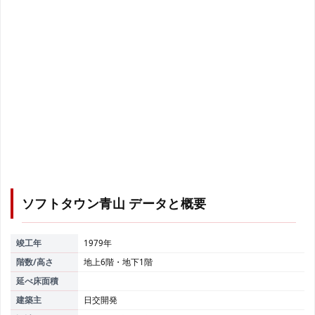
ソフトタウン青山
データと概要
竣工年
1979年
階数/高さ
地上6階・地下1階
延べ床面積
建築主
日交開発