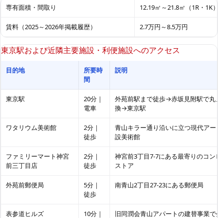
専有面積・間取り
12.19㎡～21.8㎡（1R・1K
賃料（2025～2026年掲載履歴）
2.7万円～8.5万円
東京駅および近隣主要施設・利便施設へのアクセス
目的地
所要時
説明
間
東京駅
20分｜
外苑前駅まで徒歩→赤坂見附駅で丸
電車
換→東京駅
ワタリウム美術館
2分｜
青山キラー通り沿いに立つ現代アー
徒歩
設美術館
ファミリーマート神宮
2分｜
神宮前3丁目7-7にある最寄りのコ
前三丁目店
徒歩
ストア
外苑前郵便局
5分｜
南青山2丁目27-23にある郵便局
徒歩
表参道ヒルズ
10分｜
旧同潤会青山アパートの建替事業で