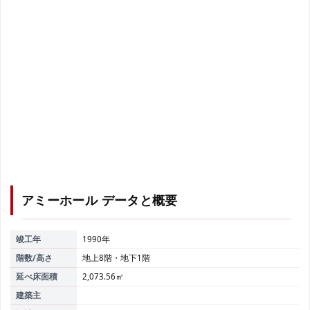
アミーホール
データと概要
竣工年
1990年
階数/高さ
地上8階・地下1階
延べ床面積
2,073.56㎡
建築主