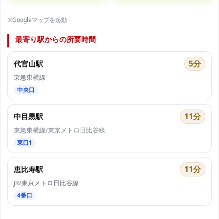
※Googleマップを起動
最寄り駅からの所要時間
5分
代官山駅
東急東横線
中央口
11分
中目黒駅
東急東横線/東京メトロ日比谷線
東口1
11分
恵比寿駅
JR/東京メトロ日比谷線
4番口