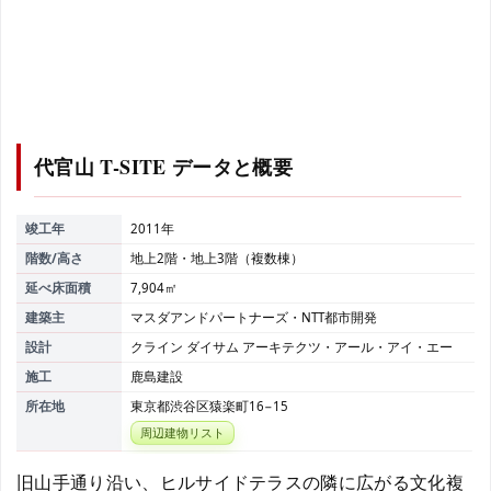
代官山 T-SITE
データと概要
竣工年
2011年
階数/高さ
地上2階・地上3階（複数棟）
延べ床面積
7,904㎡
建築主
マスダアンドパートナーズ・NTT都市開発
設計
クライン ダイサム アーキテクツ・アール・アイ・エー
施工
鹿島建設
所在地
東京都渋谷区猿楽町16−15
周辺建物リスト
旧山手通り沿い、ヒルサイドテラスの隣に広がる文化複