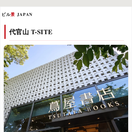
ビル
景
JAPAN
代官山 T-SITE