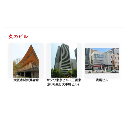
次のビル
大阪木材仲買会館
サンワ東京ビル（三菱東
浅尾ビル
京UFJ銀行大手町ビル）