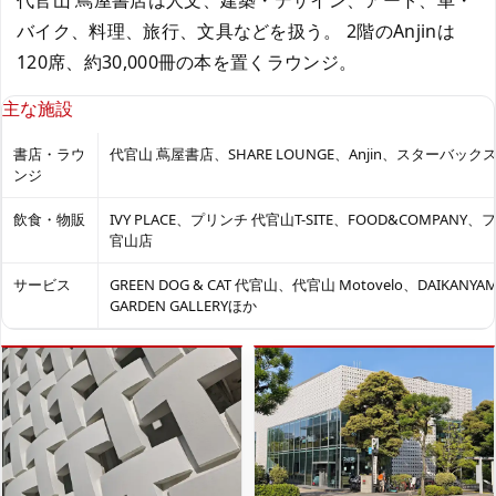
バイク、料理、旅行、文具などを扱う。 2階のAnjinは
120席、約30,000冊の本を置くラウンジ。
主な施設
書店・ラウ
代官山 蔦屋書店、SHARE LOUNGE、Anjin、スターバック
ンジ
飲食・物販
IVY PLACE、プリンチ 代官山T-SITE、FOOD&COMPANY、
官山店
サービス
GREEN DOG & CAT 代官山、代官山 Motovelo、DAIKANYAMA
GARDEN GALLERYほか