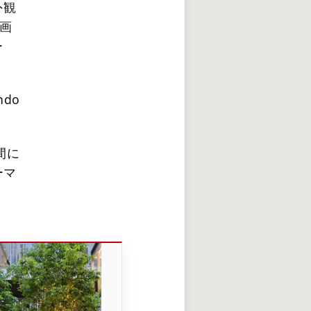
外観
画
ー
ndo
間に
ーマ