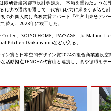
は隈研吾建築都市設計事務所。 木箱を重ねたような
る孔状の通路を通して、代官山駅前に緑を引き込む計
内初の外国人向け高級賃貸アパート「代官山東急アパ
建て替え、2023年に竣工した。
e Coffee、SOLSO HOME、PAYSAGE、Jo Malone Lo
l Kitchen Daikanyamaなどが入る。
デザイン賞と日本空間デザイン賞2024の複合商業施設空
ルな活動拠点TENOHA代官山と連携し、食や循環をテ