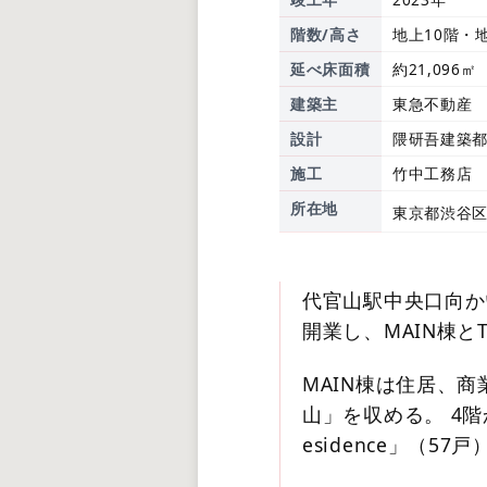
階数/高さ
地上10階・
延べ床面積
約21,096㎡
建築主
東急不動産
設計
隈研吾建築
施工
竹中工務店
所在地
東京都渋谷区
代官山駅中央口向か
開業し、MAIN棟と
MAIN棟は住居、
山」を収める。 4階から
esidence」（5