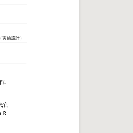
（実施設計）
年に
代官
 R