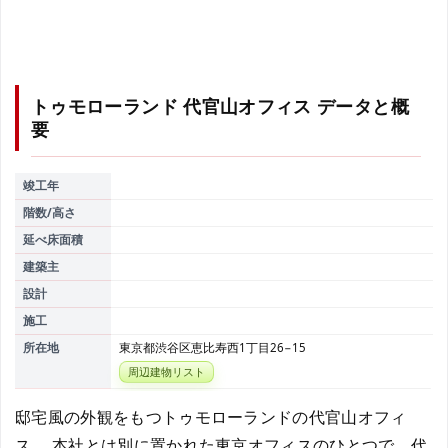
トゥモローランド 代官山オフィス
データと概
要
竣工年
階数/高さ
延べ床面積
建築主
設計
施工
所在地
東京都渋谷区恵比寿西1丁目26−15
周辺建物リスト
邸宅風の外観をもつトゥモローランドの代官山オフィ
ス。 本社とは別に置かれた東京オフィスのひとつで、代