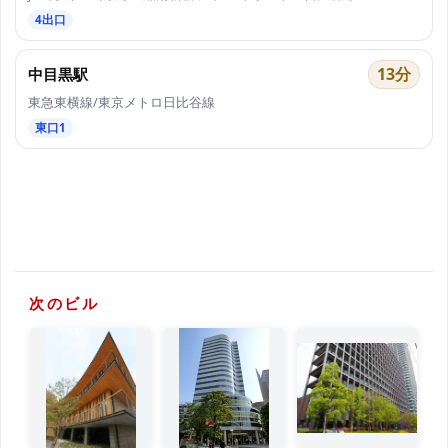
4出口
13分
中目黒駅
東急東横線/東京メトロ日比谷線
東口1
次のビル