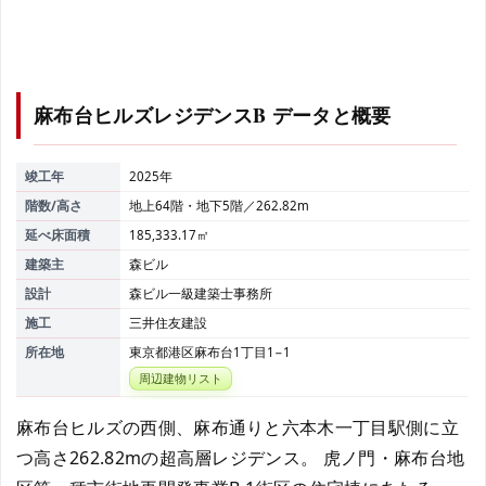
麻布台ヒルズレジデンスB
データと概要
竣工年
2025年
階数/高さ
地上64階・地下5階／262.82m
延べ床面積
185,333.17㎡
建築主
森ビル
設計
森ビル一級建築士事務所
施工
三井住友建設
所在地
東京都港区麻布台1丁目1−1
周辺建物リスト
麻布台ヒルズの西側、麻布通りと六本木一丁目駅側に立
つ高さ262.82mの超高層レジデンス。 虎ノ門・麻布台地