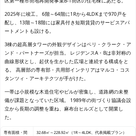
区第一種市街地再開発事業B-1街区の住宅棟にあたる。
2025年に竣工。 6階～64階に1Rから4LDKまで970戸を
配し、13階～18階には家具付き短期賃貸のサービスアパ
ートメントも設ける。
3棟の超高層タワーの外観デザインはペリ・クラーク・ア
ンド・パートナーズが担当。 レジデンスA・Bは非対称の
曲線形状とし、起伏を生かした広場と連続する構成をと
る。 高層部の専有部・共用部インテリアはマルコ・コス
タンツィ・アーキテクツが手がけた。
一帯は小規模な木造住宅やビルが密集し、道路網の未整
備が課題となっていた区域。 1989年の街づくり協議会設
立から長期の調整を重ね、麻布台ヒルズとして開業し
た。
専有面積・間
32.68㎡～228.92㎡（1R～4LDK、代表掲載プラン）