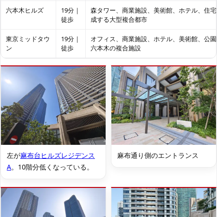
六本木ヒルズ
19分｜
森タワー、商業施設、美術館、ホテル、住宅
徒歩
成する大型複合都市
東京ミッドタウ
19分｜
オフィス、商業施設、ホテル、美術館、公園
ン
徒歩
六本木の複合施設
左が
麻布台ヒルズレジデンス
麻布通り側のエントランス
A
。10階分低くなっている。