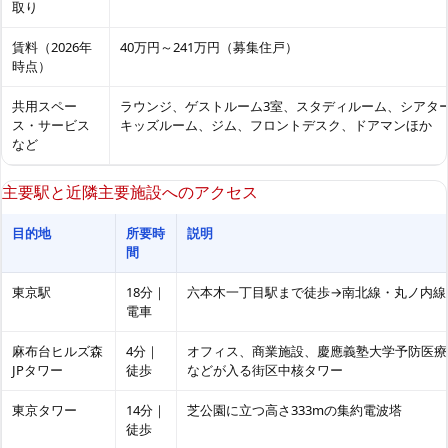
取り
賃料（2026年
40万円～241万円（募集住戸）
時点）
共用スペー
ラウンジ、ゲストルーム3室、スタディルーム、シアタ
ス・サービス
キッズルーム、ジム、フロントデスク、ドアマンほか
など
主要駅と近隣主要施設へのアクセス
目的地
所要時
説明
間
東京駅
18分｜
六本木一丁目駅まで徒歩→南北線・丸ノ内線
電車
麻布台ヒルズ森
4分｜
オフィス、商業施設、慶應義塾大学予防医療
JPタワー
徒歩
などが入る街区中核タワー
東京タワー
14分｜
芝公園に立つ高さ333mの集約電波塔
徒歩