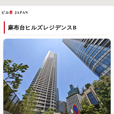
ビル
景
JAPAN
麻布台ヒルズレジデンスB