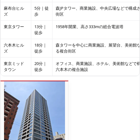
麻布台ヒル
5分｜徒
森JPタワー、商業施設、中央広場などで構成
ズ
歩
街区
東京タワー
13分｜
1958年開業、高さ333mの総合電波塔
徒歩
六本木ヒル
18分｜
森タワーを中心に商業施設、展望台、美術館
ズ
徒歩
る複合街区
東京ミッド
20分｜
オフィス、商業施設、ホテル、美術館などで
タウン
徒歩
六本木の複合施設