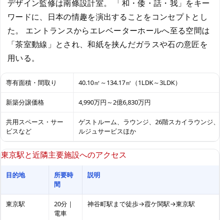
デザイン監修は南條設計室。 「和・倭・話・我」をキー
ワードに、日本の情趣を演出することをコンセプトとし
た。 エントランスからエレベーターホールへ至る空間は
「茶室動線」とされ、和紙を挟んだガラスや石の意匠を
用いる。
専有面積・間取り
40.10㎡～134.17㎡（1LDK～3LDK）
新築分譲価格
4,990万円～2億6,830万円
共用スペース・サー
ゲストルーム、ラウンジ、26階スカイラウンジ
ビスなど
ルジュサービスほか
東京駅と近隣主要施設へのアクセス
目的地
所要時
説明
間
東京駅
20分｜
神谷町駅まで徒歩→霞ケ関駅→東京駅
電車