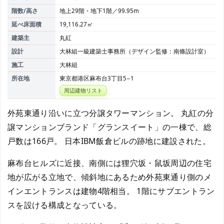
階数/高さ
地上29階・地下1階／99.95m
延べ床面積
19,116.27㎡
建築主
丸紅
設計
大林組一級建築士事務所（デザイン監修：南條設計室）
施工
大林組
所在地
東京都港区麻布台3丁目5−1
周辺建物リスト
外苑東通り沿いに立つ分譲タワーマンション。 丸紅の分
譲マンションブランド「グランスイート」の一棟で、総
戸数は166戸。 日本IBM飯倉ビルの跡地に建設された。
麻布台ヒルズに近接、南側には狸穴坂・鼠坂周辺の住宅
地が広がる立地で、傾斜地にあるため外苑東通り側のメ
インエントランスは建物4階相当。 1階にサブエントラン
スを設ける構成となっている。