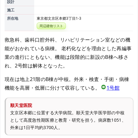
設計
施工
所在地
東京都文京区本郷3丁目1-3
周辺建物リスト
救急科、歯科口腔外科、リハビリテーション室などの機
能がおかれている病棟。 老朽化などを理由とした再編事
業の進行にともない、機能は段階的に新設のB棟へ移さ
れ、2号館は解体となった。
現在は地上21階のB棟が中核。外来・検査・手術・病棟
機能を高層・低層に分けて収容している。
1号館
順天堂医院
文京区本郷に位置する大学病院。順天堂大学医学部の中核
として高度急性期医療と教育・研究を担う。病床数1051、
外来は1日平均約3700人。