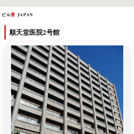
ビル
景
JAPAN
順天堂医院2号館