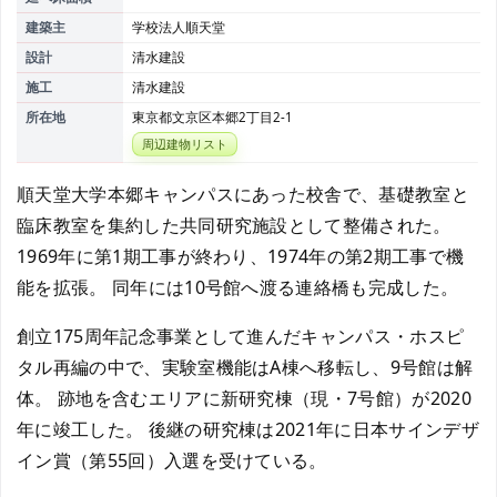
建築主
学校法人順天堂
設計
清水建設
施工
清水建設
所在地
東京都文京区本郷2丁目2-1
周辺建物リスト
順天堂大学本郷キャンパスにあった校舎で、基礎教室と
臨床教室を集約した共同研究施設として整備された。
1969年に第1期工事が終わり、1974年の第2期工事で機
能を拡張。 同年には10号館へ渡る連絡橋も完成した。
創立175周年記念事業として進んだキャンパス・ホスピ
タル再編の中で、実験室機能はA棟へ移転し、9号館は解
体。 跡地を含むエリアに新研究棟（現・7号館）が2020
年に竣工した。 後継の研究棟は2021年に日本サインデザ
イン賞（第55回）入選を受けている。