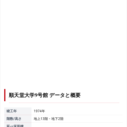
順天堂大学9号館
データと概要
竣工年
1974年
階数/高さ
地上13階・地下2階
延べ床面積