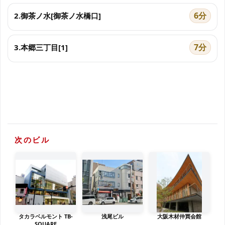
6分
2.御茶ノ水[御茶ノ水橋口]
7分
3.本郷三丁目[1]
次のビル
タカラベルモント TB-
浅尾ビル
大阪木材仲買会館
SQUARE